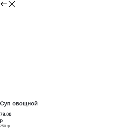
Суп овощной
79.00
р
250 гр.