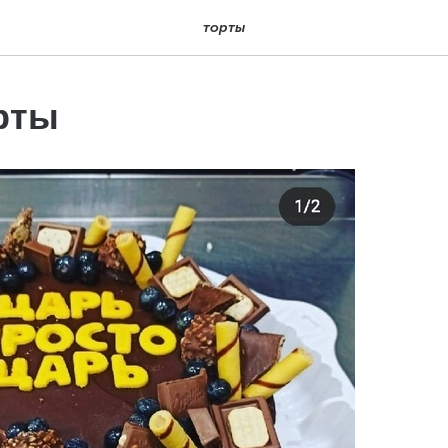
торты
рты